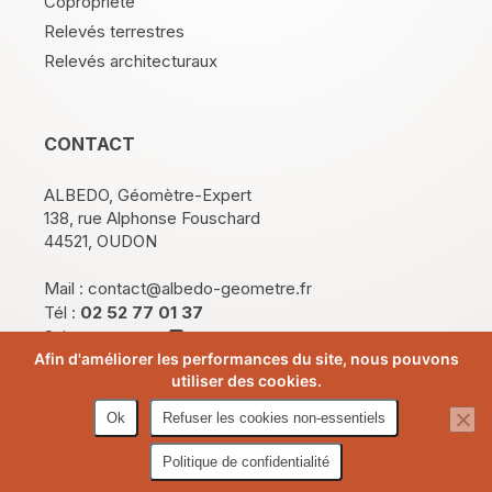
Copropriété
Relevés terrestres
Relevés architecturaux
CONTACT
ALBEDO, Géomètre-Expert
138, rue Alphonse Fouschard
44521, OUDON
Mail :
contact@albedo-geometre.fr
Tél :
02 52 77 01 37
Suivez-nous sur
LinkedIn
Afin d'améliorer les performances du site, nous pouvons
utiliser des cookies.
Ok
Refuser les cookies non-essentiels
Copyright©
2026 - Cabinet Albedo
Mentions légales
|
Plan du site
|
CGV
Politique de confidentialité
Créé par
studio krack